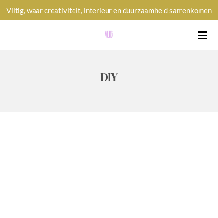
Viltig, waar creativiteit, interieur en duurzaamheid samenkomen
Ga
direct
naar
de
hoofdinhoud
DIY